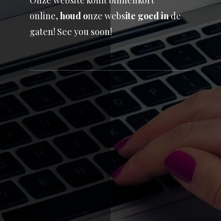
Onze website komt binnenkort
online
,
houd
o
nze webs
it
e goed i
n
de
gaten! See you soon!